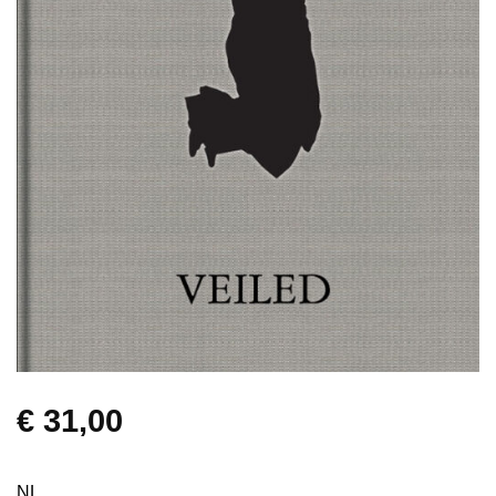
€
31,00
NL